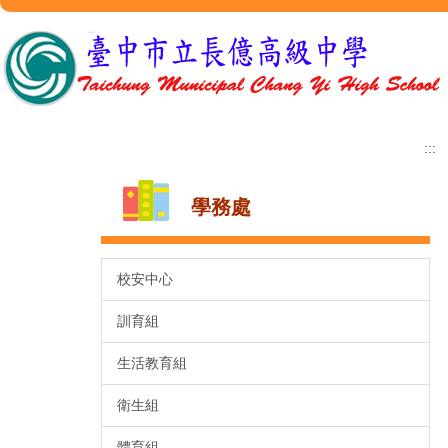
跳
到
主
要
內
容
區
:::
學務處
校安中心
訓育組
生活教育組
衛生組
體育組