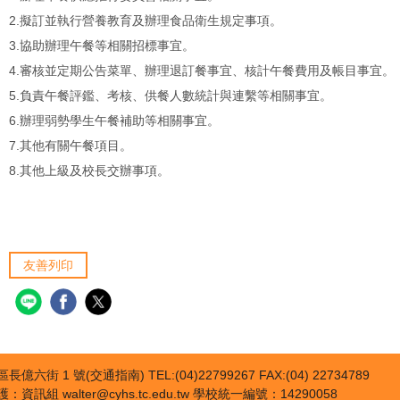
2.擬訂並執行營養教育及辦理食品衛生規定事項。
3.協助辦理午餐等相關招標事宜。
4.審核並定期公告菜單、辦理退訂餐事宜、核計午餐費用及帳目事宜。
5.負責午餐評鑑、考核、供餐人數統計與連繫等相關事宜。
6.辦理弱勢學生午餐補助等相關事宜。
7.其他有關午餐項目。
8.其他上級及校長交辦事項。
友善列印
億六街 1 號(交通指南) TEL:(04)22799267 FAX:(04) 22734789
資訊組 walter@cyhs.tc.edu.tw 學校統一編號：14290058