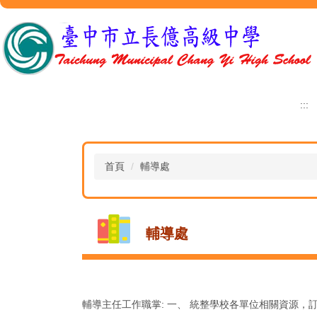
跳
到
主
要
內
容
區
:::
首頁
輔導處
輔導處
輔導主任工作職掌: 一、 統整學校各單位相關資源，