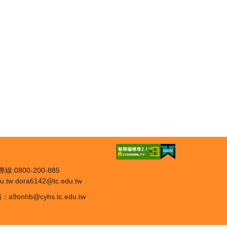
線:0800-200-885
dora6142@tc.edu.tw
hb@cyhs.tc.edu.tw