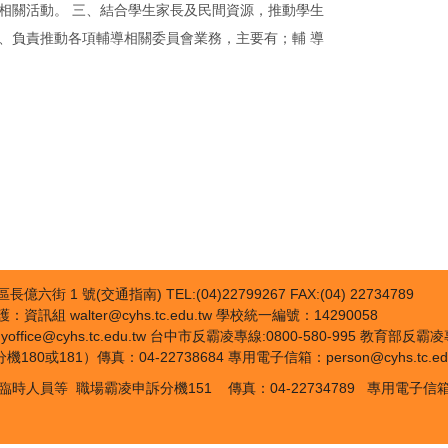
 相關活動。 三、結合學生家長及民間資源，推動學生
五、負責推動各項輔導相關委員會業務，主要有；輔 導
億六街 1 號(交通指南) TEL:(04)22799267 FAX:(04) 22734789
資訊組 walter@cyhs.tc.edu.tw 學校統一編號：14290058
rmyoffice@cyhs.tc.edu.tw 台中市反霸凌專線:0800-580-995 教育部反霸凌專
或181）傳真：04-22738684 專用電子信箱：person@cyhs.tc.edu.tw 
員等 職場霸凌申訴分機151 傳真：04-22734789 專用電子信箱：a9on