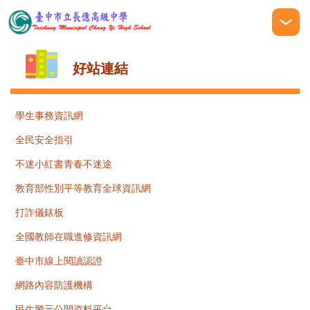
跳
到
主
要
好站連結
內
容
區
學生事務資訊網
全民安全指引
不迷小紅書青春不迷途
教育部性別平等教育全球資訊網
打詐儀錶板
全國教師在職進修資訊網
臺中市線上閱讀認證
網路內容防護機構
民生警示公開資料平台