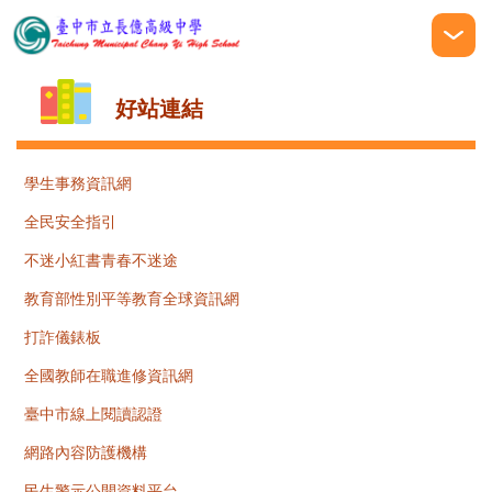
跳
到
主
要
好站連結
內
容
區
學生事務資訊網
全民安全指引
不迷小紅書青春不迷途
教育部性別平等教育全球資訊網
打詐儀錶板
全國教師在職進修資訊網
臺中市線上閱讀認證
網路內容防護機構
民生警示公開資料平台