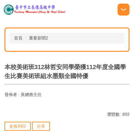
跳
到
主
要
內
容
首頁
重要新聞2
區
本校美術班312林哲安同學榮獲112年度全國學
生比賽美術班組水墨類全國特優
發佈者 :
黃總務主任
瀏覽數:
855
友善列印
分享