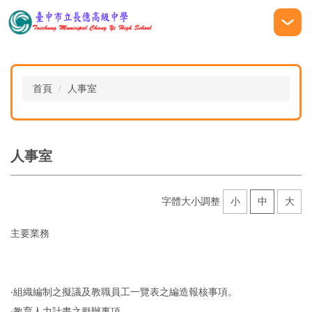
跳
到
主
要
內
容
首頁
人事室
區
人事室
字體大小調整
小
中
大
主要業務
‧組織編制之擬議及教職員工一覽表之編造報核事項。
‧教育人力計畫之擬辦事項。